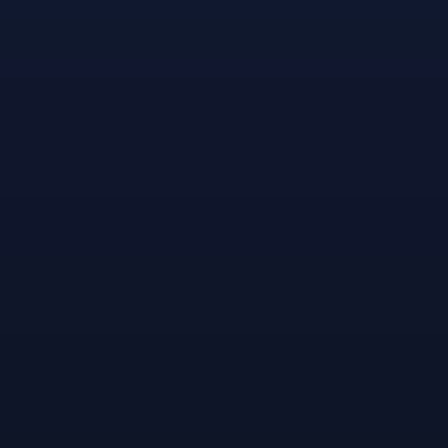
交”按钮
！