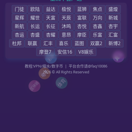
首页
我们是谁
企业动态
业务范围
联系方式
社区