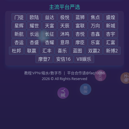
首页
我们是谁
企业动态
业务范围
联系方式
社区