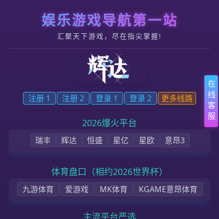
跳转到内容
天火注册登录地址
首页
我们是谁
企业动态
业务范围
联系方式
社区