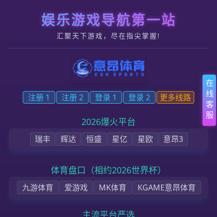
跳转到内容
注册申请意昂账号
首页
我们是谁
企业动态
业务范围
联系方式
社区